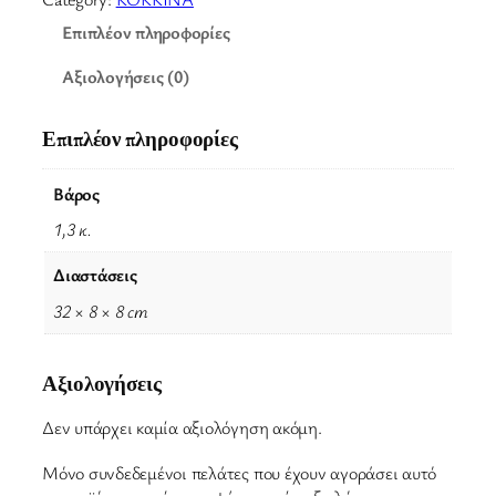
a
Επιπλέον πληροφορίες
h
Β
Αξιολογήσεις (0)
ι
δ
ι
Επιπλέον πληροφορίες
α
ν
Βάρος
ό
1,3 κ.
.
Ε
Διαστάσεις
ρ
υ
32 × 8 × 8 cm
θ
ρ
ό
Αξιολογήσεις
ς
Ξ
Δεν υπάρχει καμία αξιολόγηση ακόμη.
η
Μόνο συνδεδεμένοι πελάτες που έχουν αγοράσει αυτό
ρ