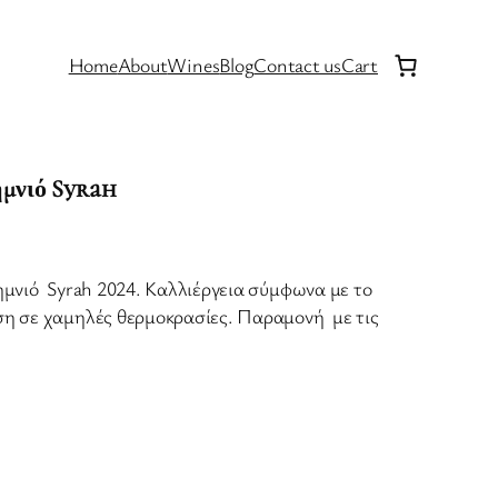
Home
About
Wines
Blog
Contact us
Cart
μνιό Syrah
Λημνιό Syrah 2024. Καλλιέργεια σύμφωνα με το
ση σε χαμηλές θερμοκρασίες. Παραμονή με τις