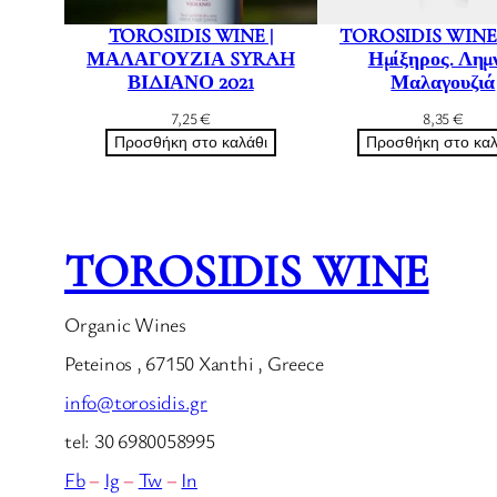
TOROSIDIS WINE |
TOROSIDIS WINE 
ΜΑΛΑΓΟΥΖΙΑ SYRAH
Ημίξηρος. Λημ
ΒΙΔΙΑΝΟ 2021
Μαλαγουζιά
7,25
€
8,35
€
Προσθήκη στο καλάθι
Προσθήκη στο καλ
TOROSIDIS WINE
Organic Wines
Peteinos , 67150 Xanthi , Greece
info@torosidis.gr
tel: 30 6980058995
Fb
–
Ig
–
Tw
–
In