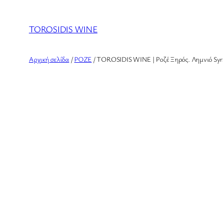
Μετάβαση
στο
TOROSIDIS WINE
περιεχόμενο
Αρχική σελίδα
/
ΡΟΖΕ
/ TOROSIDIS WINE | Ροζέ Ξηρός. Λημνιό Syr