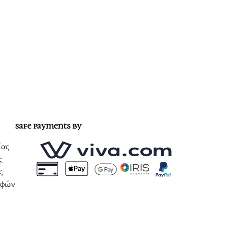
safe payments by
ίας
ς
ς
οφών