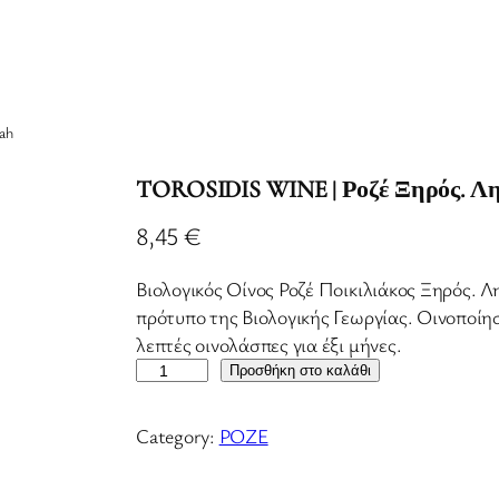
ah
TOROSIDIS WINE | Ροζέ Ξηρός. Λη
8,45
€
Βιολογικός Οίνος Ροζέ Ποικιλιάκος Ξηρός. 
πρότυπο της Βιολογικής Γεωργίας. Οινοποίη
λεπτές οινολάσπες για έξι μήνες.
T
Προσθήκη στο καλάθι
O
R
Category:
ΡΟΖΕ
O
S